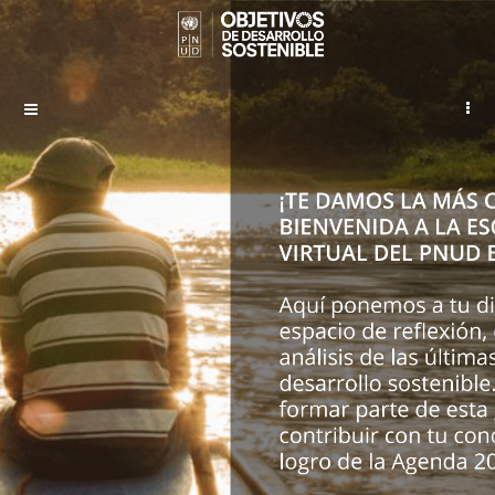
Passer au contenu principal
Panneau latéral
AQUÍ PONEMOS A TU DISPOSICIÓN ESTE ESPACIO DE REFLEXIÓN,
ENCUENTRO Y ANÁLISIS DE LAS ÚLTIMAS TENDENCIAS DEL
DESARROLLO SOSTENIBLE. TE INVITAMOS A FORMAR PARTE DE
ESTA GRAN INICIATIVA Y CONTRIBUIR CON TU CONOCIMIENTO AL
LOGRO DE LA AGENDA 2030.
¡Te damos la más cordial bienvenida a la Escuela
Virtual del PNUD en Honduras!