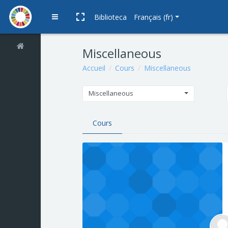
Passer au contenu principal
Panneau latéral
Biblioteca
Français ‎(fr)‎
Miscellaneous
Accueil
Cours
Miscellaneous
Miscellaneous
Cours